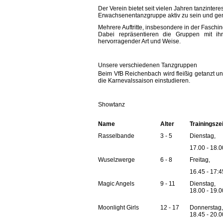
Der Verein bietet seit vielen Jahren tanzint
Erwachsenentanzgruppe aktiv zu sein und ge
Mehrere Auftritte, insbesondere in der Faschi
Dabei repräsentieren die Gruppen mit ih
hervorragender Art und Weise.
Unsere verschiedenen Tanzgruppen
Beim VfB Reichenbach wird fleißig getanzt u
die Karnevalssaison einstudieren.
Showtanz
Name
Alter
Trainingszei
Rasselbande
3 - 5
Dienstag,
17.00 - 18.
Wuselzwerge
6 - 8
Freitag,
16.45 - 17:
Magic Angels
9 - 11
Dienstag,
18.00 - 19.
Moonlight Girls
12 - 17
Donnerstag,
18.45 - 20.