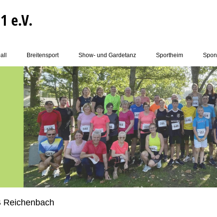
1 e.V.
all
Breitensport
Show- und Gardetanz
Sportheim
Spon
B Reichenbach