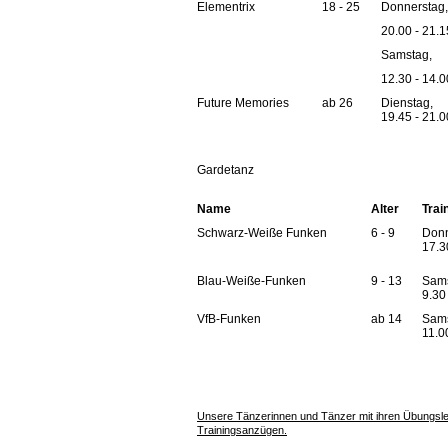
Elementrix
18 - 25
Donnerstag
20.00 - 21.
Samstag,
12.30 - 14.
Future Memories
ab 26
Dienstag,
19.45 - 21.
Gardetanz
Name
Alter
Trai
Schwarz-Weiße Funken
6 - 9
Donn
17.3
Blau-Weiße-Funken
9 - 13
Sams
9.30
VfB-Funken
ab 14
Sams
11.0
Unsere Tänzerinnen und Tänzer mit ihren Übungslei
Trainingsanzügen.