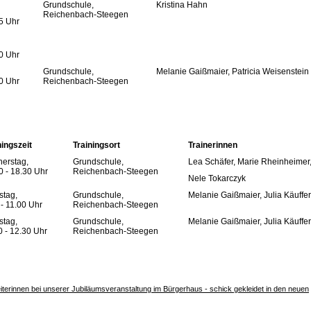
,
Grundschule,
Kristina Hahn
Reichenbach-Steegen
15 Uhr
00 Uhr
Grundschule,
Melanie Gaißmaier, Patricia Weisenstein
00 Uhr
Reichenbach-Steegen
ningszeit
Trainingsort
Trainerinnen
erstag,
Grundschule,
Lea Schäfer, Marie Rheinheimer
0 - 18.30 Uhr
Reichenbach-Steegen
Nele Tokarczyk
tag,
Grundschule,
Melanie Gaißmaier, Julia Käuffe
 - 11.00 Uhr
Reichenbach-Steegen
tag,
Grundschule,
Melanie Gaißmaier, Julia Käuffer
0 - 12.30 Uhr
Reichenbach-Steegen
terinnen bei unserer Jubiläumsveranstaltung im Bürgerhaus - schick gekleidet in den neuen