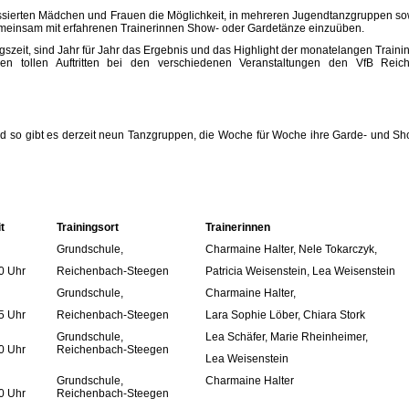
eressierten Mädchen und Frauen die Möglichkeit, in mehreren Jugendtanzgruppen sow
meinsam mit erfahrenen Trainerinnen Show- oder Gardetänze einzuüben.
ngszeit, sind Jahr für Jahr das Ergebnis und das Highlight der monatelangen Train
ren tollen Auftritten bei den verschiedenen Veranstaltungen den VfB Reic
nd so gibt es derzeit neun Tanzgruppen, die Woche für Woche ihre Garde- und Sh
t
Trainingsort
Trainerinnen
Grundschule,
Charmaine Halter, Nele Tokarczyk,
00 Uhr
Reichenbach-Steegen
Patricia Weisenstein, Lea Weisenstein
Grundschule,
Charmaine Halter,
45 Uhr
Reichenbach-Steegen
Lara Sophie Löber, Chiara Stork
Grundschule,
Lea Schäfer,
Marie Rheinheimer,
00 Uhr
Reichenbach-Steegen
Lea Weisenstein
Grundschule,
Charmaine Halter
00 Uhr
Reichenbach-Steegen